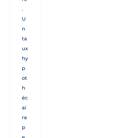
.
U
n
ta
ux
hy
p
ot
h
éc
ai
re
p
e