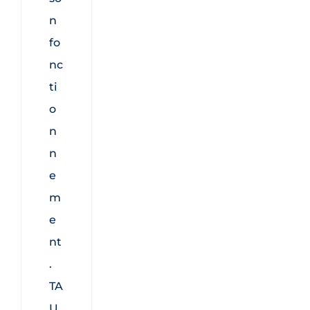
n
fo
nc
ti
o
n
n
e
m
e
nt
.
TA
U