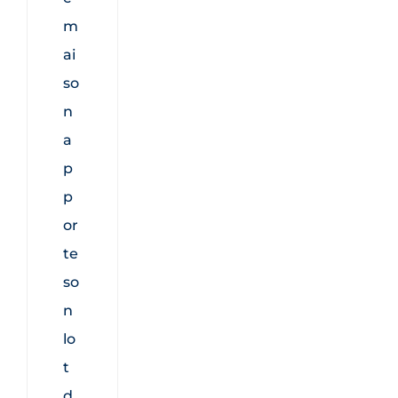
m
ai
so
n
a
p
p
or
te
so
n
lo
t
d