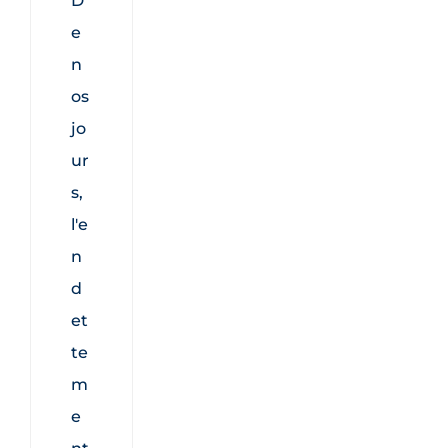
D
e
n
os
jo
ur
s,
l'e
n
d
et
te
m
e