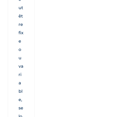
ut
êt
re
fix
e
o
u
va
ri
a
bl
e,
se
lo