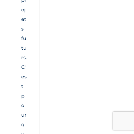
pr
oj
et
s
fu
tu
rs.
C'
es
t
p
o
ur
q