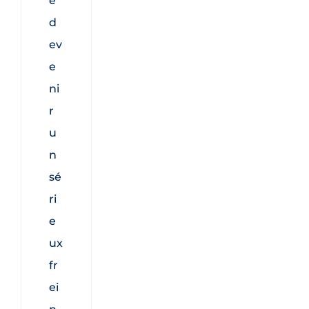
e
d
ev
e
ni
r
u
n
sé
ri
e
ux
fr
ei