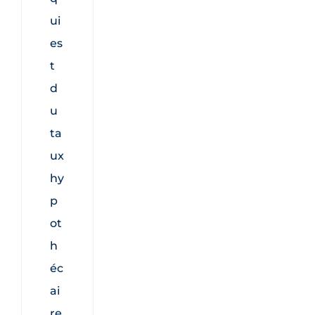
ui
es
t
d
u
ta
ux
hy
p
ot
h
éc
ai
re