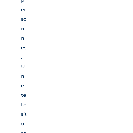
p
er
so
n
n
es
.
U
n
e
te
lle
sit
u