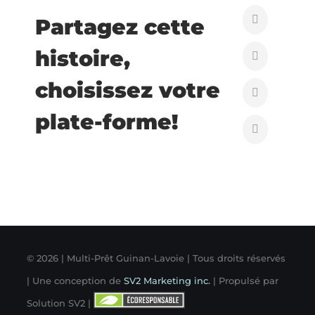
Partagez cette
histoire,
choisissez votre
plate-forme!
©
2026 | Multi-Prêt Guinan-Lavoie | Tous droits réservés
| Une conception de
SV2 Marketing inc.
| Propulsé par
Solution SV2 |