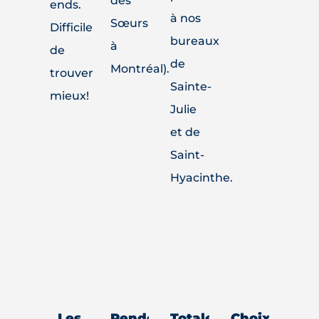
des
ends.
à nos
Sœurs
Difficile
bureaux
à
de
de
Montréal).
trouver
Sainte-
mieux!
Julie
et de
Saint-
Hyacinthe.
Les
Rendez-
Totalement
Choix