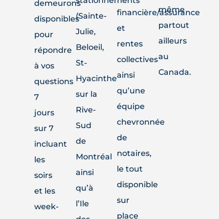
stationnements
demeurons
même
financière/assurance
(Sainte-
disponibles
partout
et
Julie,
pour
ailleurs
rentes
Beloeil,
répondre
au
collectives
St-
à vos
Canada.
ainsi
Hyacinthe
questions
qu’une
sur la
7
équipe
Rive-
jours
chevronnée
Sud
sur 7
de
de
incluant
notaires,
Montréal
les
le tout
ainsi
soirs
disponible
qu’à
et les
sur
l’Ile
week-
place