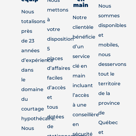
Nous
main
Nous
mettons
Nous
sommes
Notre
à
totalisons
disponibles
clientèle
votre
près
et
bénéficie
disposition
de 23
mobiles,
d’un
5
années
nous
service
places
d’expérience
desservons
clé en
d’affaires
dans
tout le
main
faciles
le
territoire
incluant
d’accès
domaine
de la
l’accès
et
du
province
à une
tous
courtage
de
conseillère
dotées
hypothécaire.
Québec
en
de
Nous
et
sécurité