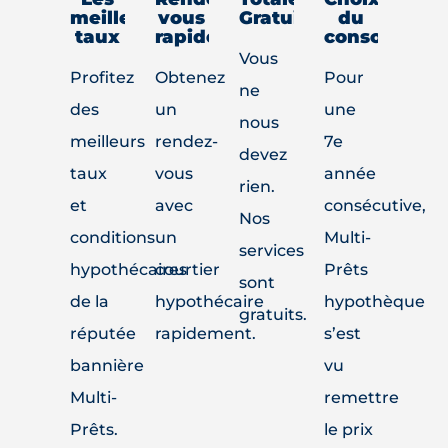
meilleurs
vous
Gratuit
du
taux
rapide
consommate
Vous
Profitez
Obtenez
Pour
ne
des
un
une
nous
meilleurs
rendez-
7e
devez
taux
vous
année
rien.
et
avec
consécutive,
Nos
conditions
un
Multi-
services
hypothécaires
courtier
Prêts
sont
de la
hypothécaire
hypothèque
gratuits.
réputée
rapidement.
s’est
bannière
vu
Multi-
remettre
Prêts.
le prix