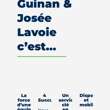
Guinan &
Josée
Lavoie
c’est…
La
4
Un
Disponibles
force
Succursales
service
et
d’une
clé
mobiles
équipe
en