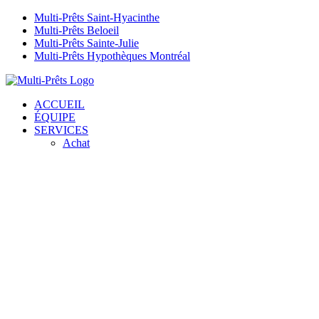
Passer
Multi-Prêts Saint-Hyacinthe
au
Multi-Prêts Beloeil
contenu
Multi-Prêts Sainte-Julie
Multi-Prêts Hypothèques Montréal
Facebook
YouTube
ACCUEIL
ÉQUIPE
SERVICES
Achat