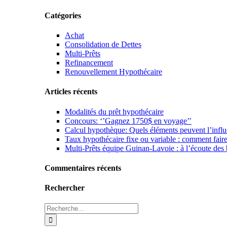
Catégories
Achat
Consolidation de Dettes
Multi-Prêts
Refinancement
Renouvellement Hypothécaire
Articles récents
Modalités du prêt hypothécaire
Concours: ‘’Gagnez 1750$ en voyage’’
Calcul hypothèque: Quels éléments peuvent l’infl
Taux hypothécaire fixe ou variable : comment fair
Multi-Prêts équipe Guinan-Lavoie : à l’écoute des b
Commentaires récents
Rechercher
Rechercher: