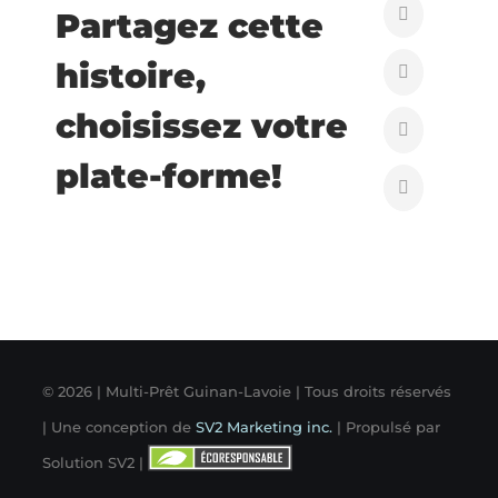
Partagez cette
histoire,
choisissez votre
plate-forme!
©
2026 | Multi-Prêt Guinan-Lavoie | Tous droits réservés
| Une conception de
SV2 Marketing inc.
| Propulsé par
Solution SV2 |