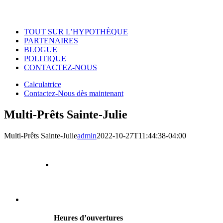
TOUT SUR L’HYPOTHÈQUE
PARTENAIRES
BLOGUE
POLITIQUE
CONTACTEZ-NOUS
Calculatrice
Contactez-Nous dès maintenant
Multi-Prêts Sainte-Julie
Multi-Prêts Sainte-Julie
admin
2022-10-27T11:44:38-04:00
Sainte-Julie
2011 Léonard-de-Vinci,
Sainte-Julie (Québec) local D
J3E 2T7
450-922-0881
Heures d’ouvertures