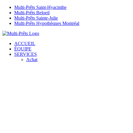
Passer
Multi-Prêts Saint-Hyacinthe
au
Multi-Prêts Beloeil
contenu
Multi-Prêts Sainte-Julie
Multi-Prêts Hypothèques Montréal
Facebook
YouTube
ACCUEIL
ÉQUIPE
SERVICES
Achat