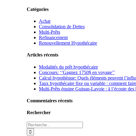
Catégories
Achat
Consolidation de Dettes
Multi-Prêts
Refinancement
Renouvellement Hypothécaire
Articles récents
Modalités du prêt hypothécaire
Concours: ‘’Gagnez 1750$ en voyage’’
Calcul hypothèque: Quels éléments peuvent l’infl
Taux hypothécaire fixe ou variable : comment fair
Multi-Prêts équipe Guinan-Lavoie : à l’écoute des b
Commentaires récents
Rechercher
Rechercher: